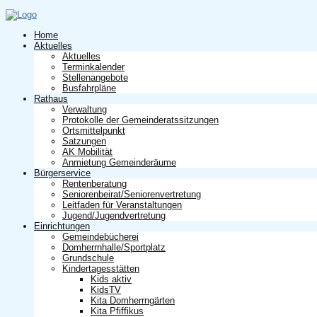
Home
Aktuelles
Aktuelles
Terminkalender
Stellenangebote
Busfahrpläne
Rathaus
Verwaltung
Protokolle der Gemeinderatssitzungen
Ortsmittelpunkt
Satzungen
AK Mobilität
Anmietung Gemeinderäume
Bürgerservice
Rentenberatung
Seniorenbeirat/Seniorenvertretung
Leitfaden für Veranstaltungen
Jugend/Jugendvertretung
Einrichtungen
Gemeindebücherei
Domherrnhalle/Sportplatz
Grundschule
Kindertagesstätten
Kids aktiv
KidsTV
Kita Domherrngärten
Kita Pfiffikus