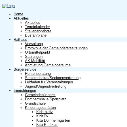
Home
Aktuelles
Aktuelles
Terminkalender
Stellenangebote
Busfahrpläne
Rathaus
Verwaltung
Protokolle der Gemeinderatssitzungen
Ortsmittelpunkt
Satzungen
AK Mobilität
Anmietung Gemeinderäume
Bürgerservice
Rentenberatung
Seniorenbeirat/Seniorenvertretung
Leitfaden für Veranstaltungen
Jugend/Jugendvertretung
Einrichtungen
Gemeindebücherei
Domherrnhalle/Sportplatz
Grundschule
Kindertagesstätten
Kids aktiv
KidsTV
Kita Domherrngärten
Kita Pfiffikus