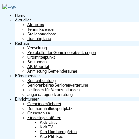
Home
Aktuelles
Aktuelles
Terminkalender
Stellenangebote
Busfahrpläne
Rathaus
Verwaltung
Protokolle der Gemeinderatssitzungen
Ortsmittelpunkt
Satzungen
AK Mobilität
Anmietung Gemeinderäume
Bürgerservice
Rentenberatung
Seniorenbeirat/Seniorenvertretung
Leitfaden für Veranstaltungen
Jugend/Jugendvertretung
Einrichtungen
Gemeindebücherei
Domherrnhalle/Sportplatz
Grundschule
Kindertagesstätten
Kids aktiv
KidsTV
Kita Domherrngärten
Kita Pfiffikus