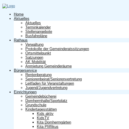
Home
Aktuelles
Aktuelles
Terminkalender
Stellenangebote
Busfahrpläne
Rathaus
Verwaltung
Protokolle der Gemeinderatssitzungen
Ortsmittelpunkt
Satzungen
AK Mobilität
Anmietung Gemeinderäume
Bürgerservice
Rentenberatung
Seniorenbeirat/Seniorenvertretung
Leitfaden für Veranstaltungen
Jugend/Jugendvertretung
Einrichtungen
Gemeindebücherei
Domherrnhalle/Sportplatz
Grundschule
Kindertagesstätten
Kids aktiv
KidsTV
Kita Domherrngärten
Kita Pfiffikus