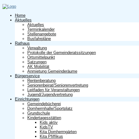
Home
Aktuelles
Aktuelles
Terminkalender
Stellenangebote
Busfahrpläne
Rathaus
Verwaltung
Protokolle der Gemeinderatssitzungen
Ortsmittelpunkt
Satzungen
AK Mobilität
Anmietung Gemeinderäume
Bürgerservice
Rentenberatung
Seniorenbeirat/Seniorenvertretung
Leitfaden für Veranstaltungen
Jugend/Jugendvertretung
Einrichtungen
Gemeindebücherei
Domherrnhalle/Sportplatz
Grundschule
Kindertagesstätten
Kids aktiv
KidsTV
Kita Domherrngärten
Kita Pfiffikus