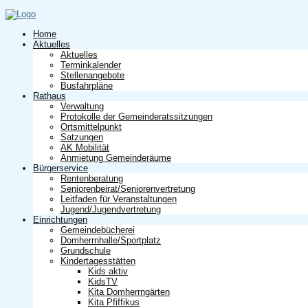
Home
Aktuelles
Aktuelles
Terminkalender
Stellenangebote
Busfahrpläne
Rathaus
Verwaltung
Protokolle der Gemeinderatssitzungen
Ortsmittelpunkt
Satzungen
AK Mobilität
Anmietung Gemeinderäume
Bürgerservice
Rentenberatung
Seniorenbeirat/Seniorenvertretung
Leitfaden für Veranstaltungen
Jugend/Jugendvertretung
Einrichtungen
Gemeindebücherei
Domherrnhalle/Sportplatz
Grundschule
Kindertagesstätten
Kids aktiv
KidsTV
Kita Domherrngärten
Kita Pfiffikus