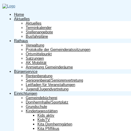
Home
Aktuelles
Aktuelles
Terminkalender
Stellenangebote
Busfahrpläne
Rathaus
Verwaltung
Protokolle der Gemeinderatssitzungen
Ortsmittelpunkt
Satzungen
AK Mobilität
Anmietung Gemeinderäume
Bürgerservice
Rentenberatung
Seniorenbeirat/Seniorenvertretung
Leitfaden für Veranstaltungen
Jugend/Jugendvertretung
Einrichtungen
Gemeindebücherei
Domherrnhalle/Sportplatz
Grundschule
Kindertagesstätten
Kids aktiv
KidsTV
Kita Domherrngärten
Kita Pfiffikus