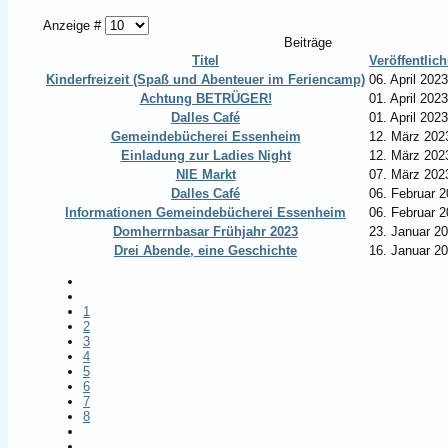
Anzeige #
Beiträge
Titel
Veröffentli
Kinderfreizeit (Spaß und Abenteuer im Feriencamp)
06. April 2023
Achtung BETRÜGER!
01. April 2023
Dalles Café
01. April 2023
Gemeindebücherei Essenheim
12. März 202
Einladung zur Ladies Night
12. März 202
NIE Markt
07. März 202
Dalles Café
06. Februar 
Informationen Gemeindebücherei Essenheim
06. Februar 
Domherrnbasar Frühjahr 2023
23. Januar 2
Drei Abende, eine Geschichte
16. Januar 2
1
2
3
4
5
6
7
8