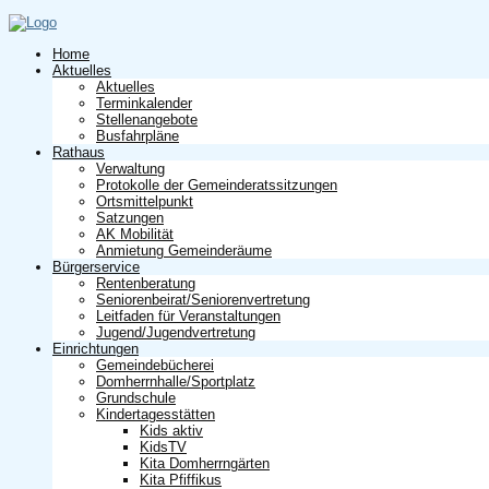
Home
Aktuelles
Aktuelles
Terminkalender
Stellenangebote
Busfahrpläne
Rathaus
Verwaltung
Protokolle der Gemeinderatssitzungen
Ortsmittelpunkt
Satzungen
AK Mobilität
Anmietung Gemeinderäume
Bürgerservice
Rentenberatung
Seniorenbeirat/Seniorenvertretung
Leitfaden für Veranstaltungen
Jugend/Jugendvertretung
Einrichtungen
Gemeindebücherei
Domherrnhalle/Sportplatz
Grundschule
Kindertagesstätten
Kids aktiv
KidsTV
Kita Domherrngärten
Kita Pfiffikus