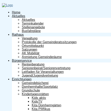
Home
Aktuelles
Aktuelles
Terminkalender
Stellenangebote
Busfahrpläne
Rathaus
Verwaltung
Protokolle der Gemeinderatssitzungen
Ortsmittelpunkt
Satzungen
AK Mobilität
Anmietung Gemeinderäume
Bürgerservice
Rentenberatung
Seniorenbeirat/Seniorenvertretung
Leitfaden für Veranstaltungen
Jugend/Jugendvertretung
Einrichtungen
Gemeindebücherei
Domherrnhalle/Sportplatz
Grundschule
Kindertagesstätten
Kids aktiv
KidsTV
Kita Domherrngärten
Kita Pfiffikus