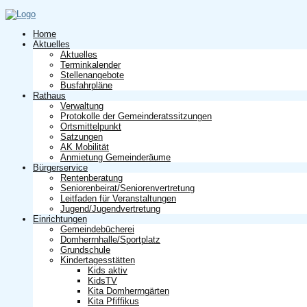
Home
Aktuelles
Aktuelles
Terminkalender
Stellenangebote
Busfahrpläne
Rathaus
Verwaltung
Protokolle der Gemeinderatssitzungen
Ortsmittelpunkt
Satzungen
AK Mobilität
Anmietung Gemeinderäume
Bürgerservice
Rentenberatung
Seniorenbeirat/Seniorenvertretung
Leitfaden für Veranstaltungen
Jugend/Jugendvertretung
Einrichtungen
Gemeindebücherei
Domherrnhalle/Sportplatz
Grundschule
Kindertagesstätten
Kids aktiv
KidsTV
Kita Domherrngärten
Kita Pfiffikus