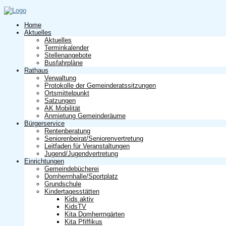
Home
Aktuelles
Aktuelles
Terminkalender
Stellenangebote
Busfahrpläne
Rathaus
Verwaltung
Protokolle der Gemeinderatssitzungen
Ortsmittelpunkt
Satzungen
AK Mobilität
Anmietung Gemeinderäume
Bürgerservice
Rentenberatung
Seniorenbeirat/Seniorenvertretung
Leitfaden für Veranstaltungen
Jugend/Jugendvertretung
Einrichtungen
Gemeindebücherei
Domherrnhalle/Sportplatz
Grundschule
Kindertagesstätten
Kids aktiv
KidsTV
Kita Domherrngärten
Kita Pfiffikus