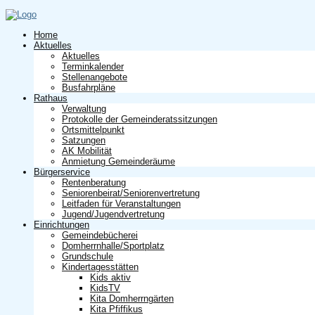
Home
Aktuelles
Aktuelles
Terminkalender
Stellenangebote
Busfahrpläne
Rathaus
Verwaltung
Protokolle der Gemeinderatssitzungen
Ortsmittelpunkt
Satzungen
AK Mobilität
Anmietung Gemeinderäume
Bürgerservice
Rentenberatung
Seniorenbeirat/Seniorenvertretung
Leitfaden für Veranstaltungen
Jugend/Jugendvertretung
Einrichtungen
Gemeindebücherei
Domherrnhalle/Sportplatz
Grundschule
Kindertagesstätten
Kids aktiv
KidsTV
Kita Domherrngärten
Kita Pfiffikus