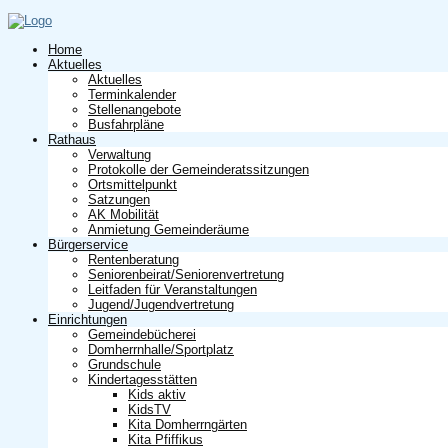
Home
Aktuelles
Aktuelles
Terminkalender
Stellenangebote
Busfahrpläne
Rathaus
Verwaltung
Protokolle der Gemeinderatssitzungen
Ortsmittelpunkt
Satzungen
AK Mobilität
Anmietung Gemeinderäume
Bürgerservice
Rentenberatung
Seniorenbeirat/Seniorenvertretung
Leitfaden für Veranstaltungen
Jugend/Jugendvertretung
Einrichtungen
Gemeindebücherei
Domherrnhalle/Sportplatz
Grundschule
Kindertagesstätten
Kids aktiv
KidsTV
Kita Domherrngärten
Kita Pfiffikus