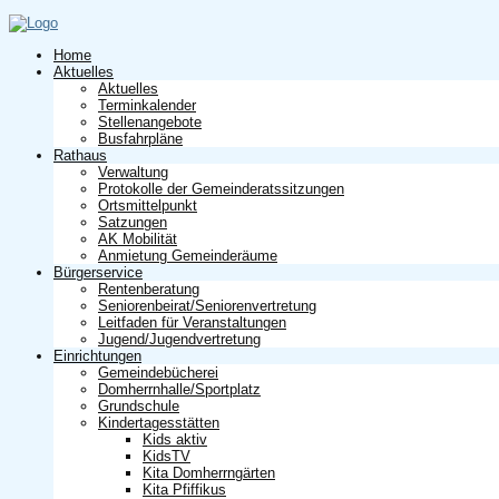
Home
Aktuelles
Aktuelles
Terminkalender
Stellenangebote
Busfahrpläne
Rathaus
Verwaltung
Protokolle der Gemeinderatssitzungen
Ortsmittelpunkt
Satzungen
AK Mobilität
Anmietung Gemeinderäume
Bürgerservice
Rentenberatung
Seniorenbeirat/Seniorenvertretung
Leitfaden für Veranstaltungen
Jugend/Jugendvertretung
Einrichtungen
Gemeindebücherei
Domherrnhalle/Sportplatz
Grundschule
Kindertagesstätten
Kids aktiv
KidsTV
Kita Domherrngärten
Kita Pfiffikus