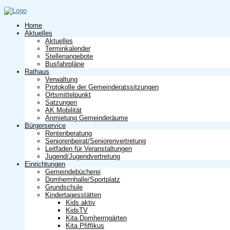
Home
Aktuelles
Aktuelles
Terminkalender
Stellenangebote
Busfahrpläne
Rathaus
Verwaltung
Protokolle der Gemeinderatssitzungen
Ortsmittelpunkt
Satzungen
AK Mobilität
Anmietung Gemeinderäume
Bürgerservice
Rentenberatung
Seniorenbeirat/Seniorenvertretung
Leitfaden für Veranstaltungen
Jugend/Jugendvertretung
Einrichtungen
Gemeindebücherei
Domherrnhalle/Sportplatz
Grundschule
Kindertagesstätten
Kids aktiv
KidsTV
Kita Domherrngärten
Kita Pfiffikus