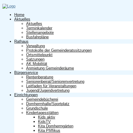
Home
Aktuelles
Aktuelles
Terminkalender
Stellenangebote
Busfahrpläne
Rathaus
Verwaltung
Protokolle der Gemeinderatssitzungen
Ortsmittelpunkt
Satzungen
AK Mobilität
Anmietung Gemeinderäume
Bürgerservice
Rentenberatung
Seniorenbeirat/Seniorenvertretung
Leitfaden für Veranstaltungen
Jugend/Jugendvertretung
Einrichtungen
Gemeindebücherei
Domherrnhalle/Sportplatz
Grundschule
Kindertagesstätten
Kids aktiv
KidsTV
Kita Domherrngärten
Kita Pfiffikus