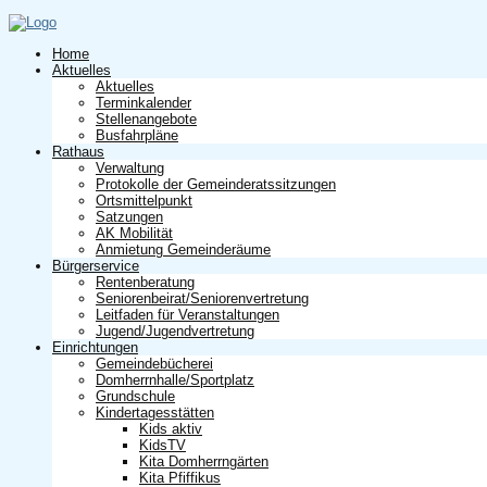
Home
Aktuelles
Aktuelles
Terminkalender
Stellenangebote
Busfahrpläne
Rathaus
Verwaltung
Protokolle der Gemeinderatssitzungen
Ortsmittelpunkt
Satzungen
AK Mobilität
Anmietung Gemeinderäume
Bürgerservice
Rentenberatung
Seniorenbeirat/Seniorenvertretung
Leitfaden für Veranstaltungen
Jugend/Jugendvertretung
Einrichtungen
Gemeindebücherei
Domherrnhalle/Sportplatz
Grundschule
Kindertagesstätten
Kids aktiv
KidsTV
Kita Domherrngärten
Kita Pfiffikus