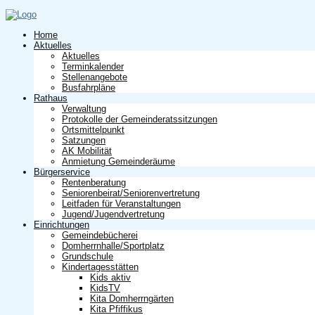
Home
Aktuelles
Aktuelles
Terminkalender
Stellenangebote
Busfahrpläne
Rathaus
Verwaltung
Protokolle der Gemeinderatssitzungen
Ortsmittelpunkt
Satzungen
AK Mobilität
Anmietung Gemeinderäume
Bürgerservice
Rentenberatung
Seniorenbeirat/Seniorenvertretung
Leitfaden für Veranstaltungen
Jugend/Jugendvertretung
Einrichtungen
Gemeindebücherei
Domherrnhalle/Sportplatz
Grundschule
Kindertagesstätten
Kids aktiv
KidsTV
Kita Domherrngärten
Kita Pfiffikus