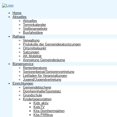
Home
Aktuelles
Aktuelles
Terminkalender
Stellenangebote
Busfahrpläne
Rathaus
Verwaltung
Protokolle der Gemeinderatssitzungen
Ortsmittelpunkt
Satzungen
AK Mobilität
Anmietung Gemeinderäume
Bürgerservice
Rentenberatung
Seniorenbeirat/Seniorenvertretung
Leitfaden für Veranstaltungen
Jugend/Jugendvertretung
Einrichtungen
Gemeindebücherei
Domherrnhalle/Sportplatz
Grundschule
Kindertagesstätten
Kids aktiv
KidsTV
Kita Domherrngärten
Kita Pfiffikus