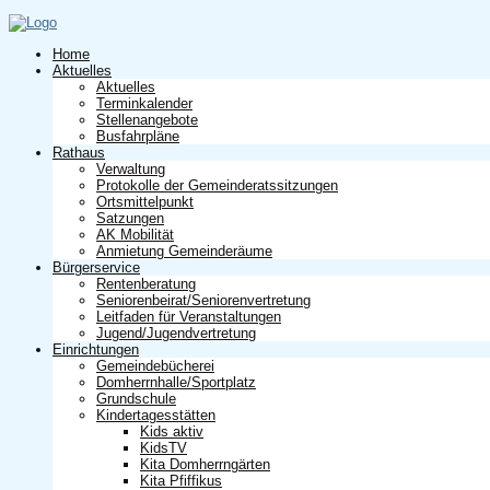
Home
Aktuelles
Aktuelles
Terminkalender
Stellenangebote
Busfahrpläne
Rathaus
Verwaltung
Protokolle der Gemeinderatssitzungen
Ortsmittelpunkt
Satzungen
AK Mobilität
Anmietung Gemeinderäume
Bürgerservice
Rentenberatung
Seniorenbeirat/Seniorenvertretung
Leitfaden für Veranstaltungen
Jugend/Jugendvertretung
Einrichtungen
Gemeindebücherei
Domherrnhalle/Sportplatz
Grundschule
Kindertagesstätten
Kids aktiv
KidsTV
Kita Domherrngärten
Kita Pfiffikus