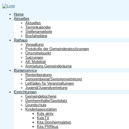
Home
Aktuelles
Aktuelles
Terminkalender
Stellenangebote
Busfahrpläne
Rathaus
Verwaltung
Protokolle der Gemeinderatssitzungen
Ortsmittelpunkt
Satzungen
AK Mobilität
Anmietung Gemeinderäume
Bürgerservice
Rentenberatung
Seniorenbeirat/Seniorenvertretung
Leitfaden für Veranstaltungen
Jugend/Jugendvertretung
Einrichtungen
Gemeindebücherei
Domherrnhalle/Sportplatz
Grundschule
Kindertagesstätten
Kids aktiv
KidsTV
Kita Domherrngärten
Kita Pfiffikus