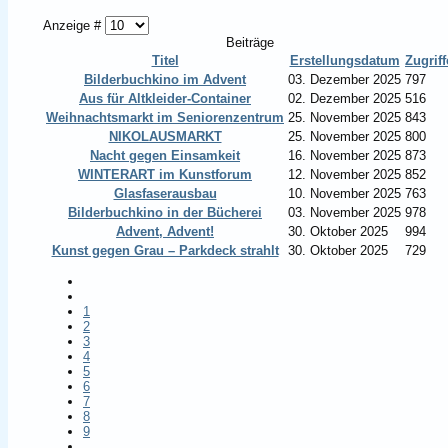
Anzeige #
Beiträge
Titel
Erstellungsdatum
Zugriff
Bilderbuchkino im Advent
03. Dezember 2025
797
Aus für Altkleider-Container
02. Dezember 2025
516
Weihnachtsmarkt im Seniorenzentrum
25. November 2025
843
NIKOLAUSMARKT
25. November 2025
800
Nacht gegen Einsamkeit
16. November 2025
873
WINTERART im Kunstforum
12. November 2025
852
Glasfaserausbau
10. November 2025
763
Bilderbuchkino in der Bücherei
03. November 2025
978
Advent, Advent!
30. Oktober 2025
994
Kunst gegen Grau – Parkdeck strahlt
30. Oktober 2025
729
1
2
3
4
5
6
7
8
9