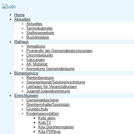
Home
Aktuelles
Aktuelles
Terminkalender
Stellenangebote
Busfahrpläne
Rathaus
Verwaltung
Protokolle der Gemeinderatssitzungen
Ortsmittelpunkt
Satzungen
AK Mobilität
Anmietung Gemeinderäume
Bürgerservice
Rentenberatung
Seniorenbeirat/Seniorenvertretung
Leitfaden für Veranstaltungen
Jugend/Jugendvertretung
Einrichtungen
Gemeindebücherei
Domherrnhalle/Sportplatz
Grundschule
Kindertagesstätten
Kids aktiv
KidsTV
Kita Domherrngärten
Kita Pfiffikus