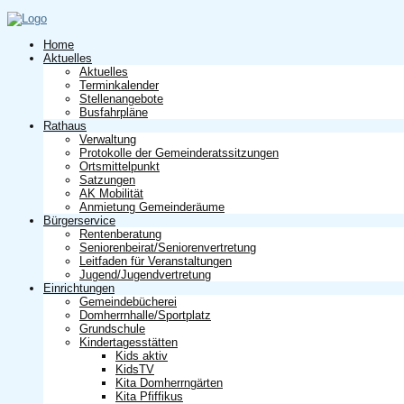
Home
Aktuelles
Aktuelles
Terminkalender
Stellenangebote
Busfahrpläne
Rathaus
Verwaltung
Protokolle der Gemeinderatssitzungen
Ortsmittelpunkt
Satzungen
AK Mobilität
Anmietung Gemeinderäume
Bürgerservice
Rentenberatung
Seniorenbeirat/Seniorenvertretung
Leitfaden für Veranstaltungen
Jugend/Jugendvertretung
Einrichtungen
Gemeindebücherei
Domherrnhalle/Sportplatz
Grundschule
Kindertagesstätten
Kids aktiv
KidsTV
Kita Domherrngärten
Kita Pfiffikus