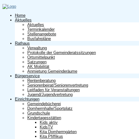
Home
Aktuelles
Aktuelles
Terminkalender
Stellenangebote
Busfahrpläne
Rathaus
Verwaltung
Protokolle der Gemeinderatssitzungen
Ortsmittelpunkt
Satzungen
AK Mobilität
Anmietung Gemeinderäume
Bürgerservice
Rentenberatung
Seniorenbeirat/Seniorenvertretung
Leitfaden für Veranstaltungen
Jugend/Jugendvertretung
Einrichtungen
Gemeindebücherei
Domherrnhalle/Sportplatz
Grundschule
Kindertagesstätten
Kids aktiv
KidsTV
Kita Domherrngärten
Kita Pfiffikus