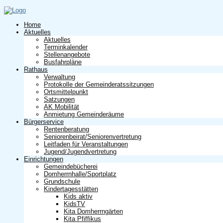
Home
Aktuelles
Aktuelles
Terminkalender
Stellenangebote
Busfahrpläne
Rathaus
Verwaltung
Protokolle der Gemeinderatssitzungen
Ortsmittelpunkt
Satzungen
AK Mobilität
Anmietung Gemeinderäume
Bürgerservice
Rentenberatung
Seniorenbeirat/Seniorenvertretung
Leitfaden für Veranstaltungen
Jugend/Jugendvertretung
Einrichtungen
Gemeindebücherei
Domherrnhalle/Sportplatz
Grundschule
Kindertagesstätten
Kids aktiv
KidsTV
Kita Domherrngärten
Kita Pfiffikus