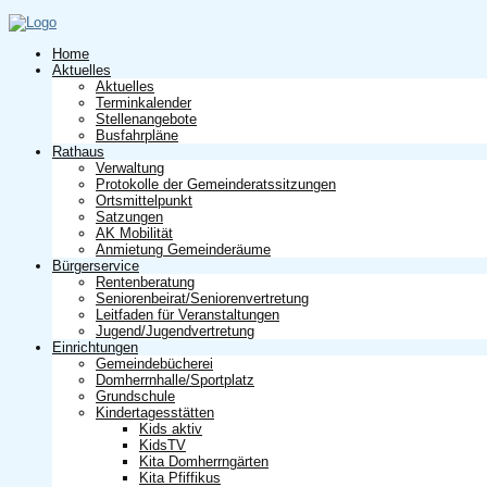
Home
Aktuelles
Aktuelles
Terminkalender
Stellenangebote
Busfahrpläne
Rathaus
Verwaltung
Protokolle der Gemeinderatssitzungen
Ortsmittelpunkt
Satzungen
AK Mobilität
Anmietung Gemeinderäume
Bürgerservice
Rentenberatung
Seniorenbeirat/Seniorenvertretung
Leitfaden für Veranstaltungen
Jugend/Jugendvertretung
Einrichtungen
Gemeindebücherei
Domherrnhalle/Sportplatz
Grundschule
Kindertagesstätten
Kids aktiv
KidsTV
Kita Domherrngärten
Kita Pfiffikus