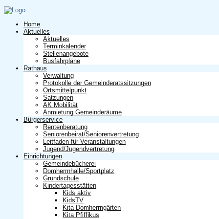
Home
Aktuelles
Aktuelles
Terminkalender
Stellenangebote
Busfahrpläne
Rathaus
Verwaltung
Protokolle der Gemeinderatssitzungen
Ortsmittelpunkt
Satzungen
AK Mobilität
Anmietung Gemeinderäume
Bürgerservice
Rentenberatung
Seniorenbeirat/Seniorenvertretung
Leitfaden für Veranstaltungen
Jugend/Jugendvertretung
Einrichtungen
Gemeindebücherei
Domherrnhalle/Sportplatz
Grundschule
Kindertagesstätten
Kids aktiv
KidsTV
Kita Domherrngärten
Kita Pfiffikus