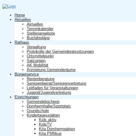
Home
Aktuelles
Aktuelles
Terminkalender
Stellenangebote
Busfahrpläne
Rathaus
Verwaltung
Protokolle der Gemeinderatssitzungen
Ortsmittelpunkt
Satzungen
AK Mobilität
Anmietung Gemeinderäume
Bürgerservice
Rentenberatung
Seniorenbeirat/Seniorenvertretung
Leitfaden für Veranstaltungen
Jugend/Jugendvertretung
Einrichtungen
Gemeindebücherei
Domherrnhalle/Sportplatz
Grundschule
Kindertagesstätten
Kids aktiv
KidsTV
Kita Domherrngärten
Kita Pfiffikus