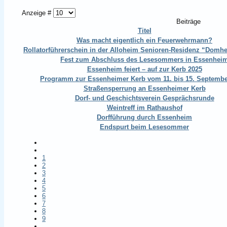
Anzeige #
Beiträge
Titel
Was macht eigentlich ein Feuerwehrmann?
Rollatorführerschein in der Alloheim Senioren-Residenz “Domh
Fest zum Abschluss des Lesesommers in Essenhei
Essenheim feiert – auf zur Kerb 2025
Programm zur Essenheimer Kerb vom 11. bis 15. Septemb
Straßensperrung an Essenheimer Kerb
Dorf- und Geschichtsverein Gesprächsrunde
Weintreff im Rathaushof
Dorfführung durch Essenheim
Endspurt beim Lesesommer
1
2
3
4
5
6
7
8
9