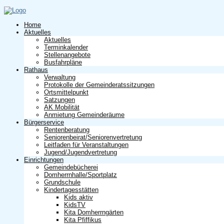
Home
Aktuelles
Aktuelles
Terminkalender
Stellenangebote
Busfahrpläne
Rathaus
Verwaltung
Protokolle der Gemeinderatssitzungen
Ortsmittelpunkt
Satzungen
AK Mobilität
Anmietung Gemeinderäume
Bürgerservice
Rentenberatung
Seniorenbeirat/Seniorenvertretung
Leitfaden für Veranstaltungen
Jugend/Jugendvertretung
Einrichtungen
Gemeindebücherei
Domherrnhalle/Sportplatz
Grundschule
Kindertagesstätten
Kids aktiv
KidsTV
Kita Domherrngärten
Kita Pfiffikus