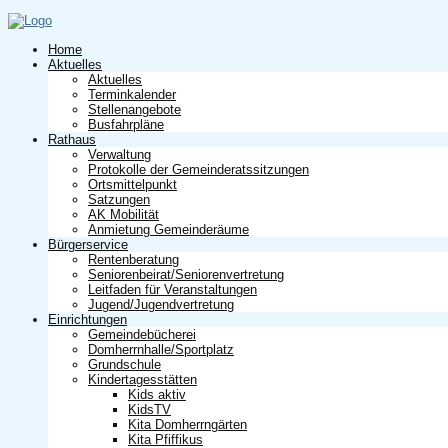
Home
Aktuelles
Aktuelles
Terminkalender
Stellenangebote
Busfahrpläne
Rathaus
Verwaltung
Protokolle der Gemeinderatssitzungen
Ortsmittelpunkt
Satzungen
AK Mobilität
Anmietung Gemeinderäume
Bürgerservice
Rentenberatung
Seniorenbeirat/Seniorenvertretung
Leitfaden für Veranstaltungen
Jugend/Jugendvertretung
Einrichtungen
Gemeindebücherei
Domherrnhalle/Sportplatz
Grundschule
Kindertagesstätten
Kids aktiv
KidsTV
Kita Domherrngärten
Kita Pfiffikus