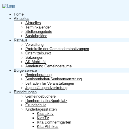
Home
Aktuelles
Aktuelles
Terminkalender
Stellenangebote
Busfahrpläne
Rathaus
Verwaltung
Protokolle der Gemeinderatssitzungen
Ortsmittelpunkt
Satzungen
AK Mobilität
Anmietung Gemeinderäume
Bürgerservice
Rentenberatung
Seniorenbeirat/Seniorenvertretung
Leitfaden für Veranstaltungen
Jugend/Jugendvertretung
Einrichtungen
Gemeindebücherei
Domherrnhalle/Sportplatz
Grundschule
Kindertagesstätten
Kids aktiv
KidsTV
Kita Domherrngärten
Kita Pfiffikus