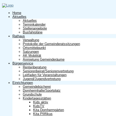
Home
Aktuelles
Aktuelles
Terminkalender
Stellenangebote
Busfahrpläne
Rathaus
Verwaltung
Protokolle der Gemeinderatssitzungen
Ortsmittelpunkt
Satzungen
AK Mobilität
Anmietung Gemeinderäume
Bürgerservice
Rentenberatung
Seniorenbeirat/Seniorenvertretung
Leitfaden für Veranstaltungen
Jugend/Jugendvertretung
Einrichtungen
Gemeindebücherei
Domherrnhalle/Sportplatz
Grundschule
Kindertagesstätten
Kids aktiv
KidsTV
Kita Domherrngärten
Kita Pfiffikus