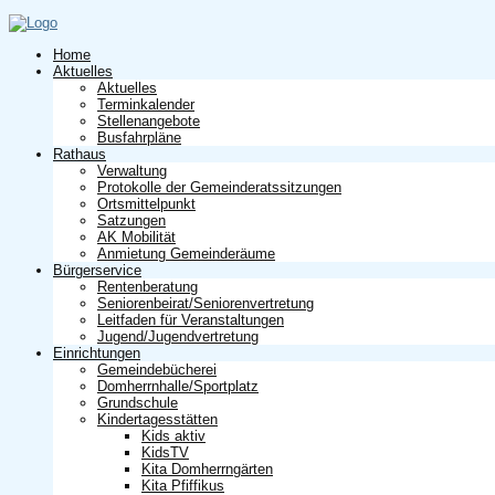
Home
Aktuelles
Aktuelles
Terminkalender
Stellenangebote
Busfahrpläne
Rathaus
Verwaltung
Protokolle der Gemeinderatssitzungen
Ortsmittelpunkt
Satzungen
AK Mobilität
Anmietung Gemeinderäume
Bürgerservice
Rentenberatung
Seniorenbeirat/Seniorenvertretung
Leitfaden für Veranstaltungen
Jugend/Jugendvertretung
Einrichtungen
Gemeindebücherei
Domherrnhalle/Sportplatz
Grundschule
Kindertagesstätten
Kids aktiv
KidsTV
Kita Domherrngärten
Kita Pfiffikus