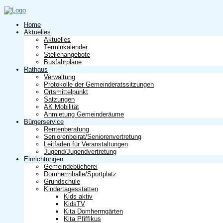
Home
Aktuelles
Aktuelles
Terminkalender
Stellenangebote
Busfahrpläne
Rathaus
Verwaltung
Protokolle der Gemeinderatssitzungen
Ortsmittelpunkt
Satzungen
AK Mobilität
Anmietung Gemeinderäume
Bürgerservice
Rentenberatung
Seniorenbeirat/Seniorenvertretung
Leitfaden für Veranstaltungen
Jugend/Jugendvertretung
Einrichtungen
Gemeindebücherei
Domherrnhalle/Sportplatz
Grundschule
Kindertagesstätten
Kids aktiv
KidsTV
Kita Domherrngärten
Kita Pfiffikus