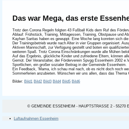
Das war Mega, das erste Essenhe
Trotz den Corona Regeln folgten 43 Fußball Kids dem Ruf des Förder
Ablauf: Frühstück, Training, Mittagessen, Training, Obstpause und
Kayhan Saritas haben es gewuppt. Eine Woche lang konnten sich die 
Der Trainingsbetrieb wurde nach Alter in vier Gruppen organisiert. Ausg
Aktiven Mannschaft, zur Verfügung gestellt und boten ein qualifizi
weiteren Spaß. Trotz Corona Einschränkungen wurde alle Mühen belohn
Auf das Ergebnis, glückliche Kinder und zufriedene Eltern, können al
Gemüt. Der Veranstalter, der Förderverein Spvgg Essenheim 2002 e.V.
Sportlichen, ein großer sozialer Beitrag in der Gemeinde Essenheim.
Ein Feedback, ‘Mama, ich schau mal nach, ob es nicht doch noch weit
Sommerferien anzubieten. Wünschen wir uns allen, dass das Thema C
Bilder:
Bild1
Bild2
Bild3
Bild4
Bild5
Bild6
© GEMEINDE ESSENHEIM - HAUPTSTRASSE 2 - 55270 ESSEN
Luftaufnahmen Essenheim