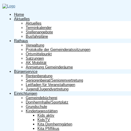
Home
Aktuelles
Aktuelles
Terminkalender
Stellenangebote
Busfahrpläne
Rathaus
Verwaltung
Protokolle der Gemeinderatssitzungen
Ortsmittelpunkt
Satzungen
AK Mobilität
Anmietung Gemeinderäume
Bürgerservice
Rentenberatung
Seniorenbeirat/Seniorenvertretung
Leitfaden für Veranstaltungen
Jugend/Jugendvertretung
Einrichtungen
Gemeindebücherei
Domherrnhalle/Sportplatz
Grundschule
Kindertagesstätten
Kids aktiv
KidsTV
Kita Domherrngärten
Kita Pfiffikus