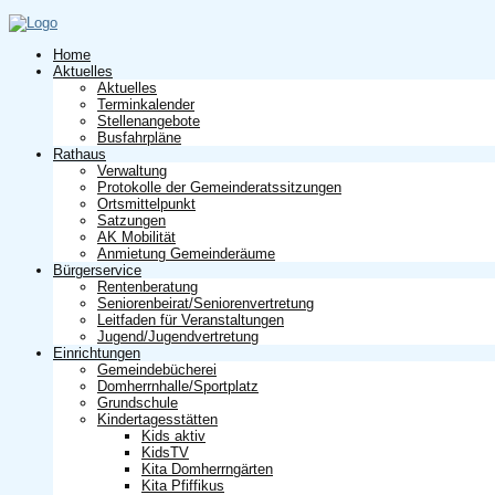
Home
Aktuelles
Aktuelles
Terminkalender
Stellenangebote
Busfahrpläne
Rathaus
Verwaltung
Protokolle der Gemeinderatssitzungen
Ortsmittelpunkt
Satzungen
AK Mobilität
Anmietung Gemeinderäume
Bürgerservice
Rentenberatung
Seniorenbeirat/Seniorenvertretung
Leitfaden für Veranstaltungen
Jugend/Jugendvertretung
Einrichtungen
Gemeindebücherei
Domherrnhalle/Sportplatz
Grundschule
Kindertagesstätten
Kids aktiv
KidsTV
Kita Domherrngärten
Kita Pfiffikus