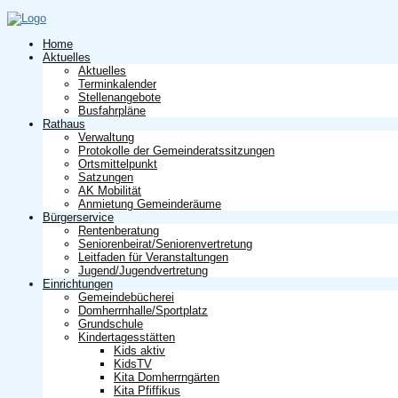
Home
Aktuelles
Aktuelles
Terminkalender
Stellenangebote
Busfahrpläne
Rathaus
Verwaltung
Protokolle der Gemeinderatssitzungen
Ortsmittelpunkt
Satzungen
AK Mobilität
Anmietung Gemeinderäume
Bürgerservice
Rentenberatung
Seniorenbeirat/Seniorenvertretung
Leitfaden für Veranstaltungen
Jugend/Jugendvertretung
Einrichtungen
Gemeindebücherei
Domherrnhalle/Sportplatz
Grundschule
Kindertagesstätten
Kids aktiv
KidsTV
Kita Domherrngärten
Kita Pfiffikus