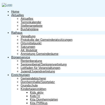
Home
Aktuelles
Aktuelles
Terminkalender
Stellenangebote
Busfahrpläne
Rathaus
Verwaltung
Protokolle der Gemeinderatssitzungen
Ortsmittelpunkt
Satzungen
AK Mobilität
Anmietung Gemeinderäume
Bürgerservice
Rentenberatung
Seniorenbeirat/Seniorenvertretung
Leitfaden für Veranstaltungen
Jugend/Jugendvertretung
Einrichtungen
Gemeindebücherei
Domherrnhalle/Sportplatz
Grundschule
Kindertagesstätten
Kids aktiv
KidsTV
Kita Domherrngärten
Kita Pfiffikus