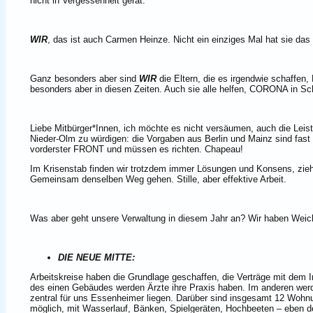
nicht in Vergessenheit gerät.
WIR
, das ist auch Carmen Heinze. Nicht ein einziges Mal hat sie das
Ganz besonders aber sind
WIR
die Eltern, die es irgendwie schaffen,
besonders aber in diesen Zeiten. Auch sie alle helfen, CORONA in Sc
Liebe Mitbürger*Innen, ich möchte es nicht versäumen, auch die Leist
Nieder-Olm zu würdigen: die Vorgaben aus Berlin und Mainz sind fas
vorderster FRONT und müssen es richten. Chapeau!
Im Krisenstab finden wir trotzdem immer Lösungen und Konsens, ziehe
Gemeinsam denselben Weg gehen. Stille, aber effektive Arbeit.
Was aber geht unsere Verwaltung in diesem Jahr an? Wir haben Weich
DIE NEUE MITTE:
Arbeitskreise haben die Grundlage geschaffen, die Verträge mit dem
des einen Gebäudes werden Ärzte ihre Praxis haben. Im anderen werde
zentral für uns Essenheimer liegen. Darüber sind insgesamt 12 Wohn
möglich, mit Wasserlauf, Bänken, Spielgeräten, Hochbeeten – eben 