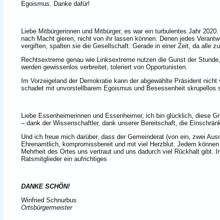
Egoismus. Danke dafür!
Liebe Mitbürgerinnen und Mitbürger, es war ein turbulentes Jahr 2020.
nach Macht gieren, nicht von ihr lassen können. Denen jedes Vera
vergiften, spalten sie die Gesellschaft. Gerade in einer Zeit, da al
Rechtsextreme genau wie Linksextreme nutzen die Gunst der Stunde, 
werden gewissenlos verbreitet, toleriert von Opportunisten.
Im Vorzeigeland der Demokratie kann der abgewählte Präsident nicht v
schadet mit unvorstellbarem Egoismus und Besessenheit skrupellos s
Liebe Essenheimerinnen und Essenheimer, ich bin glücklich, diese 
– dank der Wissenschaftler, dank unserer Bereitschaft, die Einschrän
Und ich freue mich darüber, dass der Gemeinderat (von ein, zwei Aus
Ehrenamtlich, kompromissbereit und mit viel Herzblut. Jedem können w
Mehrheit des Ortes uns vertraut und uns dadurch viel Rückhalt gibt
Ratsmitglieder ein aufrichtiges
DANKE SCHÖN!
Winfried Schnurbus
Ortsbürgermeister