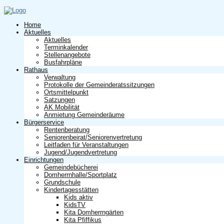
Home
Aktuelles
Aktuelles
Terminkalender
Stellenangebote
Busfahrpläne
Rathaus
Verwaltung
Protokolle der Gemeinderatssitzungen
Ortsmittelpunkt
Satzungen
AK Mobilität
Anmietung Gemeinderäume
Bürgerservice
Rentenberatung
Seniorenbeirat/Seniorenvertretung
Leitfaden für Veranstaltungen
Jugend/Jugendvertretung
Einrichtungen
Gemeindebücherei
Domherrnhalle/Sportplatz
Grundschule
Kindertagesstätten
Kids aktiv
KidsTV
Kita Domherrngärten
Kita Pfiffikus