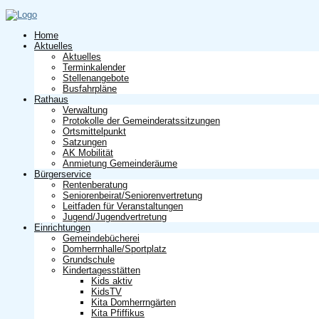
Home
Aktuelles
Aktuelles
Terminkalender
Stellenangebote
Busfahrpläne
Rathaus
Verwaltung
Protokolle der Gemeinderatssitzungen
Ortsmittelpunkt
Satzungen
AK Mobilität
Anmietung Gemeinderäume
Bürgerservice
Rentenberatung
Seniorenbeirat/Seniorenvertretung
Leitfaden für Veranstaltungen
Jugend/Jugendvertretung
Einrichtungen
Gemeindebücherei
Domherrnhalle/Sportplatz
Grundschule
Kindertagesstätten
Kids aktiv
KidsTV
Kita Domherrngärten
Kita Pfiffikus