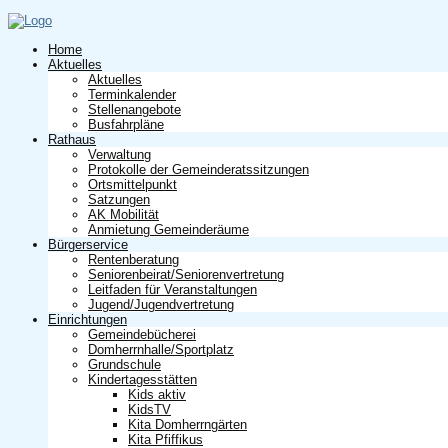
Home
Aktuelles
Aktuelles
Terminkalender
Stellenangebote
Busfahrpläne
Rathaus
Verwaltung
Protokolle der Gemeinderatssitzungen
Ortsmittelpunkt
Satzungen
AK Mobilität
Anmietung Gemeinderäume
Bürgerservice
Rentenberatung
Seniorenbeirat/Seniorenvertretung
Leitfaden für Veranstaltungen
Jugend/Jugendvertretung
Einrichtungen
Gemeindebücherei
Domherrnhalle/Sportplatz
Grundschule
Kindertagesstätten
Kids aktiv
KidsTV
Kita Domherrngärten
Kita Pfiffikus