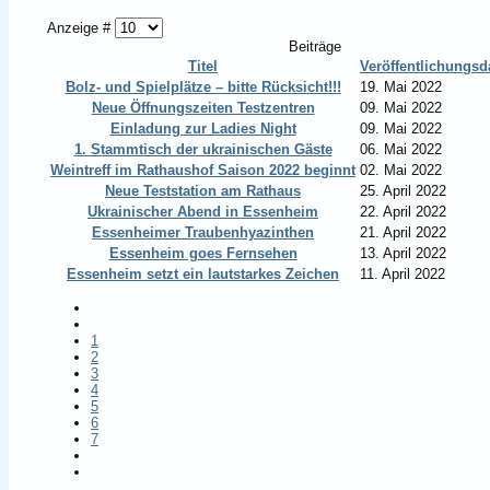
Anzeige #
Beiträge
Titel
Veröffentlichungs
Bolz- und Spielplätze – bitte Rücksicht!!!
19. Mai 2022
Neue Öffnungszeiten Testzentren
09. Mai 2022
Einladung zur Ladies Night
09. Mai 2022
1. Stammtisch der ukrainischen Gäste
06. Mai 2022
Weintreff im Rathaushof Saison 2022 beginnt
02. Mai 2022
Neue Teststation am Rathaus
25. April 2022
Ukrainischer Abend in Essenheim
22. April 2022
Essenheimer Traubenhyazinthen
21. April 2022
Essenheim goes Fernsehen
13. April 2022
Essenheim setzt ein lautstarkes Zeichen
11. April 2022
1
2
3
4
5
6
7