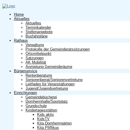
Home
Aktuelles
Aktuelles
Terminkalender
Stellenangebote
Busfahrpläne
Rathaus
Verwaltung
Protokolle der Gemeinderatssitzungen
Ortsmittelpunkt
Satzungen
AK Mobilität
Anmietung Gemeinderäume
Bürgerservice
Rentenberatung
Seniorenbeirat/Seniorenvertretung
Leitfaden für Veranstaltungen
Jugend/Jugendvertretung
Einrichtungen
Gemeindebücherei
Domherrnhalle/Sportplatz
Grundschule
Kindertagesstätten
Kids aktiv
KidsTV
Kita Domherrngärten
Kita Pfiffikus