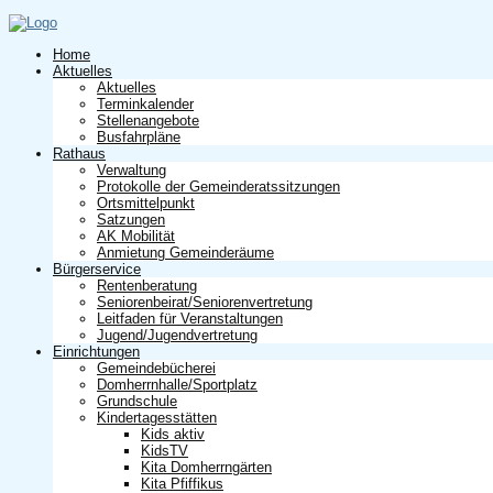
Home
Aktuelles
Aktuelles
Terminkalender
Stellenangebote
Busfahrpläne
Rathaus
Verwaltung
Protokolle der Gemeinderatssitzungen
Ortsmittelpunkt
Satzungen
AK Mobilität
Anmietung Gemeinderäume
Bürgerservice
Rentenberatung
Seniorenbeirat/Seniorenvertretung
Leitfaden für Veranstaltungen
Jugend/Jugendvertretung
Einrichtungen
Gemeindebücherei
Domherrnhalle/Sportplatz
Grundschule
Kindertagesstätten
Kids aktiv
KidsTV
Kita Domherrngärten
Kita Pfiffikus