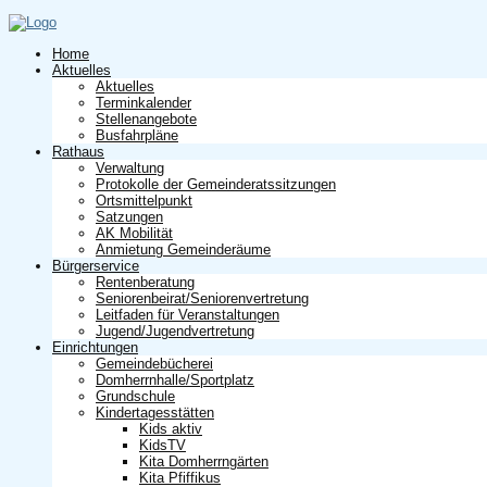
Home
Aktuelles
Aktuelles
Terminkalender
Stellenangebote
Busfahrpläne
Rathaus
Verwaltung
Protokolle der Gemeinderatssitzungen
Ortsmittelpunkt
Satzungen
AK Mobilität
Anmietung Gemeinderäume
Bürgerservice
Rentenberatung
Seniorenbeirat/Seniorenvertretung
Leitfaden für Veranstaltungen
Jugend/Jugendvertretung
Einrichtungen
Gemeindebücherei
Domherrnhalle/Sportplatz
Grundschule
Kindertagesstätten
Kids aktiv
KidsTV
Kita Domherrngärten
Kita Pfiffikus