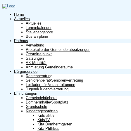
Home
Aktuelles
Aktuelles
Terminkalender
Stellenangebote
Busfahrpläne
Rathaus
Verwaltung
Protokolle der Gemeinderatssitzungen
Ortsmittelpunkt
Satzungen
AK Mobilität
Anmietung Gemeinderäume
Bürgerservice
Rentenberatung
Seniorenbeirat/Seniorenvertretung
Leitfaden für Veranstaltungen
Jugend/Jugendvertretung
Einrichtungen
Gemeindebücherei
Domherrnhalle/Sportplatz
Grundschule
Kindertagesstätten
Kids aktiv
KidsTV
Kita Domherrngärten
Kita Pfiffikus