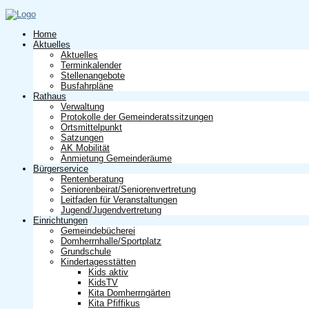
Home
Aktuelles
Aktuelles
Terminkalender
Stellenangebote
Busfahrpläne
Rathaus
Verwaltung
Protokolle der Gemeinderatssitzungen
Ortsmittelpunkt
Satzungen
AK Mobilität
Anmietung Gemeinderäume
Bürgerservice
Rentenberatung
Seniorenbeirat/Seniorenvertretung
Leitfaden für Veranstaltungen
Jugend/Jugendvertretung
Einrichtungen
Gemeindebücherei
Domherrnhalle/Sportplatz
Grundschule
Kindertagesstätten
Kids aktiv
KidsTV
Kita Domherrngärten
Kita Pfiffikus