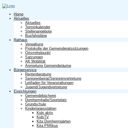
Home
Aktuelles
Aktuelles
Terminkalender
Stellenangebote
Busfahrpläne
Rathaus
Verwaltung
Protokolle der Gemeinderatssitzungen
Ortsmittelpunkt
Satzungen
AK Mobilität
Anmietung Gemeinderäume
Bürgerservice
Rentenberatung
Seniorenbeirat/Seniorenvertretung
Leitfaden für Veranstaltungen
Jugend/Jugendvertretung
Einrichtungen
Gemeindebücherei
Domherrnhalle/Sportplatz
Grundschule
Kindertagesstätten
Kids aktiv
KidsTV
Kita Domherrngärten
Kita Pfiffikus