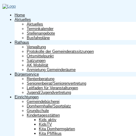
Home
Aktuelles
Aktuelles
Terminkalender
Stellenangebote
Busfahrpläne
Rathaus
Verwaltung
Protokolle der Gemeinderatssitzungen
Ortsmittelpunkt
Satzungen
AK Mobilität
Anmietung Gemeinderäume
Bürgerservice
Rentenberatung
Seniorenbeirat/Seniorenvertretung
Leitfaden für Veranstaltungen
Jugend/Jugendvertretung
Einrichtungen
Gemeindebücherei
Domherrnhalle/Sportplatz
Grundschule
Kindertagesstätten
Kids aktiv
KidsTV
Kita Domherrngärten
Kita Pfiffikus