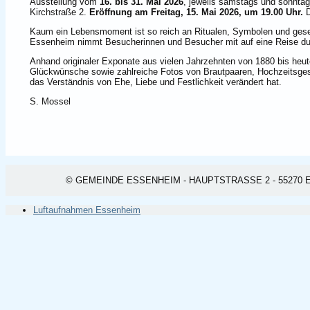
Ausstellung vom
16. bis 31. Mai 2026
, jeweils samstags und sonnta
Kirchstraße 2.
Eröffnung am Freitag, 15. Mai 2026, um 19.00 Uhr.
De
Kaum ein Lebensmoment ist so reich an Ritualen, Symbolen und gesel
Essenheim nimmt Besucherinnen und Besucher mit auf eine Reise dur
Anhand originaler Exponate aus vielen Jahrzehnten von 1880 bis he
Glückwünsche sowie zahlreiche Fotos von Brautpaaren, Hochzeitsgesel
das Verständnis von Ehe, Liebe und Festlichkeit verändert hat.
S. Mossel
© GEMEINDE ESSENHEIM - HAUPTSTRASSE 2 - 55270 ESSEN
Luftaufnahmen Essenheim