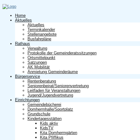
Home
Aktuelles
Aktuelles
Terminkalender
Stellenangebote
Busfahrpläne
Rathaus
Verwaltung
Protokolle der Gemeinderatssitzungen
Ortsmittelpunkt
Satzungen
AK Mobilität
Anmietung Gemeinderäume
Bürgerservice
Rentenberatung
Seniorenbeirat/Seniorenvertretung
Leitfaden für Veranstaltungen
Jugend/Jugendvertretung
Einrichtungen
Gemeindebücherei
Domherrnhalle/Sportplatz
Grundschule
Kindertagesstätten
Kids aktiv
KidsTV
Kita Domherrngärten
Kita Pfiffikus