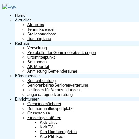
Home
Aktuelles
Aktuelles
Terminkalender
Stellenangebote
Busfahrpläne
Rathaus
Verwaltung
Protokolle der Gemeinderatssitzungen
Ortsmittelpunkt
Satzungen
AK Mobilität
Anmietung Gemeinderäume
Bürgerservice
Rentenberatung
Seniorenbeirat/Seniorenvertretung
Leitfaden für Veranstaltungen
Jugend/Jugendvertretung
Einrichtungen
Gemeindebücherei
Domherrnhalle/Sportplatz
Grundschule
Kindertagesstätten
Kids aktiv
KidsTV
Kita Domherrngärten
Kita Pfiffikus